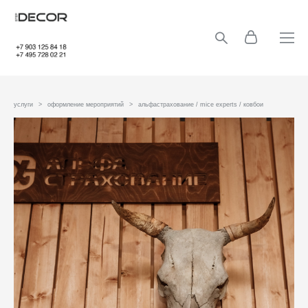
услуги
>
оформление мероприятий
>
альфастрахование / mice experts / ковбои