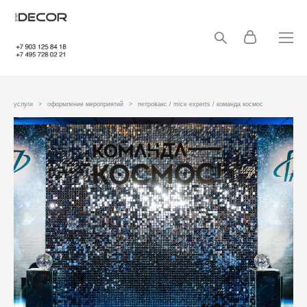
услуги
>
оформление мероприятий
>
петровакс / mice experts / команда космос